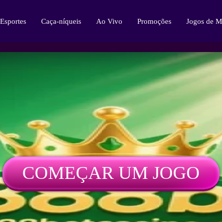
Esportes
Caça-níqueis
Ao Vivo
Promoções
Jogos de M
COMEÇAR UM JOGO