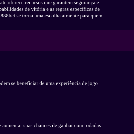
site oferece recursos que garantem segurança e
bilidades de vitória e as regras específicas de
p888bet se torna uma escolha atraente para quem
dem se beneficiar de uma experiência de jogo
de aumentar suas chances de ganhar com rodadas