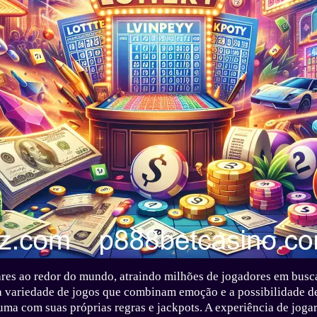
res ao redor do mundo, atraindo milhões de jogadores em busca
ma variedade de jogos que combinam emoção e a possibilidade d
a uma com suas próprias regras e jackpots. A experiência de joga