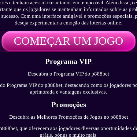
es e tenham acesso a resultados em tempo real. Além disso, o 
ortante que os jogadores se mantenham informados sobre as proba
 sucesso. Com uma interface amigável e promoções especiais, 
deseja experimentar a emoção das loterias online.
COMEÇAR UM JOGO
Programa VIP
Descubra o Programa VIP do p888bet
s do Programa VIP do p888bet, destacando como os jogadores po
aprimorada e vantagens exclusivas.
Promoções
Descubra as Melhores Promoções de Jogos no p888bet
 p888bet, que oferecem aos jogadores diversas oportunidades 
grátis, bônus e muito mais.