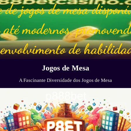
 de jogos de mesa disponí
s até modernos, promovendo
envolvimento de habilida
Jogos de Mesa
A Fascinante Diversidade dos Jogos de Mesa