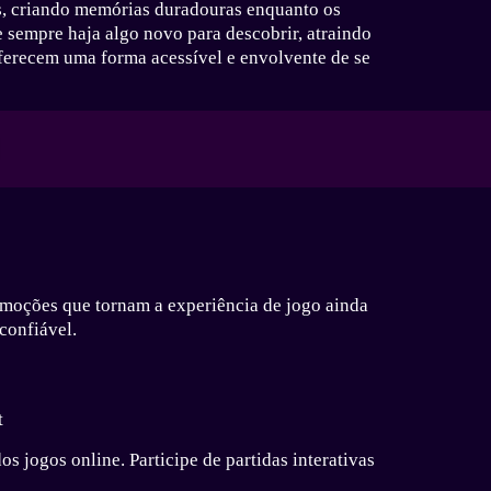
s, criando memórias duradouras enquanto os
 sempre haja algo novo para descobrir, atraindo
oferecem uma forma acessível e envolvente de se
omoções que tornam a experiência de jogo ainda
confiável.
t
s jogos online. Participe de partidas interativas