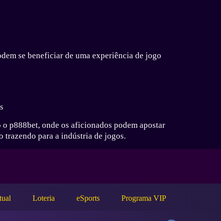
dem se beneficiar de uma experiência de jogo
s
o o p888bet, onde os aficionados podem apostar
 trazendo para a indústria de jogos.
tual
Loteria
eSports
Programa VIP