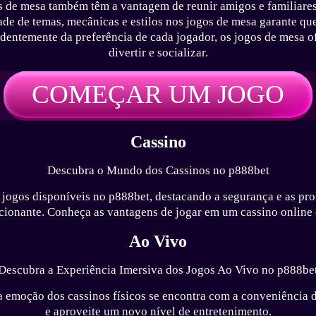
s de mesa também têm a vantagem de reunir amigos e familiare
ade de temas, mecânicas e estilos nos jogos de mesa garante que
dentemente da preferência de cada jogador, os jogos de mesa 
divertir e socializar.
COMEÇAR UM JOGO
Cassino
Descubra o Mundo dos Cassinos no p888bet
e jogos disponíveis no p888bet, destacando a segurança e as pr
ionante. Conheça as vantagens de jogar em um cassino online 
Ao Vivo
Descubra a Experiência Imersiva dos Jogos Ao Vivo no p888be
 emoção dos cassinos físicos se encontra com a conveniência do
e aproveite um novo nível de entretenimento.