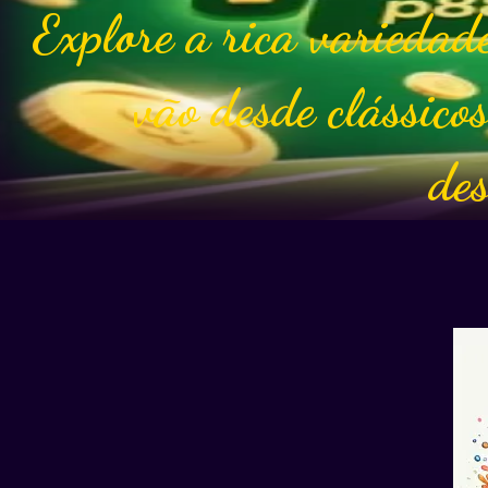
Explore a rica variedade
vão desde clássico
des